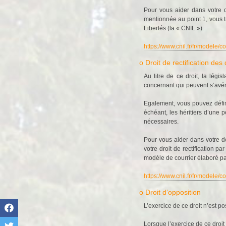
Pour vous aider dans votre d
mentionnée au point 1, vous t
Libertés (la « CNIL »).
https://www.cnil.fr/fr/modele/c
o Droit de rectification de
Au titre de ce droit, la légi
concernant qui peuvent s’avér
Egalement, vous pouvez défini
échéant, les héritiers d’une
nécessaires.
Pour vous aider dans votre d
votre droit de rectification p
modèle de courrier élaboré pa
https://www.cnil.fr/fr/modele/
o Droit d’opposition
L’exercice de ce droit n’est p
Lorsque l’exercice de ce droit 