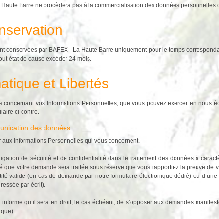
 Haute Barre ne procèdera pas à la commercialisation des données personnelles des
nservation
nt conservées par BAFEX - La Haute Barre uniquement pour le temps correspondant à 
tout état de cause excéder 24 mois.
matique et Libertés
ts concernant vos Informations Personnelles, que vous pouvez exercer en nous éc
laire ci-contre.
munication des données
r aux Informations Personnelles qui vous concernent.
ligation de sécurité et de confidentialité dans le traitement des données à cara
é que votre demande sera traitée sous réserve que vous rapportiez la preuve de vo
ntité valide (en cas de demande par notre formulaire électronique dédié) ou d’une p
essée par écrit).
informe qu’il sera en droit, le cas échéant, de s’opposer aux demandes manifest
ique).