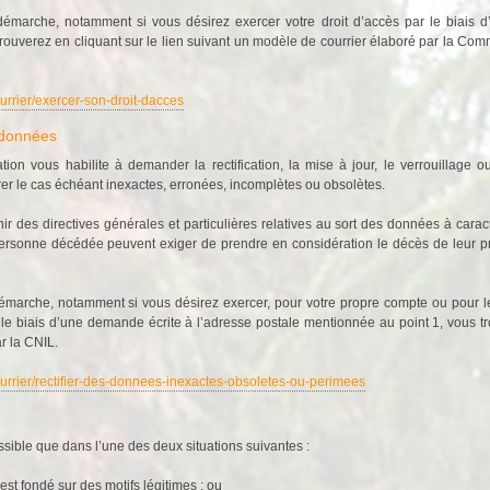
émarche, notamment si vous désirez exercer votre droit d’accès par le biais d
rouverez en cliquant sur le lien suivant un modèle de courrier élaboré par la Com
ourrier/exercer-son-droit-dacces
s données
slation vous habilite à demander la rectification, la mise à jour, le verrouillag
er le cas échéant inexactes, erronées, incomplètes ou obsolètes.
r des directives générales et particulières relatives au sort des données à cara
 personne décédée peuvent exiger de prendre en considération le décès de leur p
émarche, notamment si vous désirez exercer, pour votre propre compte ou pour 
ar le biais d’une demande écrite à l’adresse postale mentionnée au point 1, vous tr
r la CNIL.
courrier/rectifier-des-donnees-inexactes-obsoletes-ou-perimees
ossible que dans l’une des deux situations suivantes :
est fondé sur des motifs légitimes ; ou