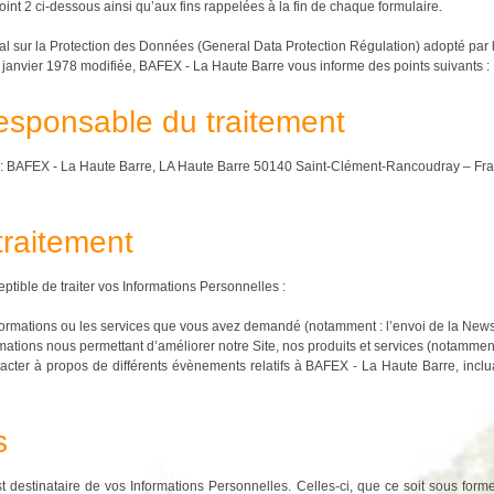
int 2 ci-dessous ainsi qu’aux fins rappelées à la fin de chaque formulaire.
ur la Protection des Données (General Data Protection Régulation) adopté par le
 6 janvier 1978 modifiée, BAFEX - La Haute Barre vous informe des points suivants :
responsable du traitement
t : BAFEX - La Haute Barre, LA Haute Barre 50140 Saint-Clément-Rancoudray – Fr
 traitement
tible de traiter vos Informations Personnelles :
informations ou les services que vous avez demandé (notamment : l’envoi de la Newsle
ormations nous permettant d’améliorer notre Site, nos produits et services (notamment
tacter à propos de différents évènements relatifs à BAFEX - La Haute Barre, incl
s
destinataire de vos Informations Personnelles. Celles-ci, que ce soit sous form