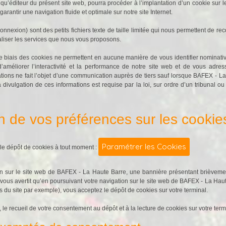
u’éditeur du présent site web, pourra procéder à l’implantation d’un cookie sur le
 garantir une navigation fluide et optimale sur notre site Internet.
nexion) sont des petits fichiers texte de taille limitée qui nous permettent de reco
aliser les services que nous vous proposons.
 le biais des cookies ne permettent en aucune manière de vous identifier nominativ
’améliorer l’interactivité et la performance de notre site web et de vous adr
ations ne fait l’objet d’une communication auprès de tiers sauf lorsque BAFEX - L
ivulgation de ces informations est requise par la loi, sur ordre d’un tribunal ou t
n de vos préférences sur les cookie
Paramétrer les Cookies
le dépôt de cookies à tout moment :
n sur le site web de BAFEX - La Haute Barre, une bannière présentant brièvemen
 vous avertit qu’en poursuivant votre navigation sur le site web de BAFEX - La Ha
s du site par exemple), vous acceptez le dépôt de cookies sur votre terminal.
le recueil de votre consentement au dépôt et à la lecture de cookies sur votre termi