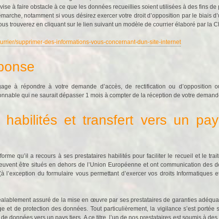
 vise à faire obstacle à ce que les données recueillies soient utilisées à des fins d
marche, notamment si vous désirez exercer votre droit d’opposition par le biais 
ous trouverez en cliquant sur le lien suivant un modèle de courrier élaboré par la C
courrier/supprimer-des-informations-vous-concernant-dun-site-internet
éponse
ge à répondre à votre demande d’accès, de rectification ou d’opposition 
sonnable qui ne saurait dépasser 1 mois à compter de la réception de votre demand
s habilités et transfert vers un pay
rme qu’il a recours à ses prestataires habilités pour faciliter le recueil et le 
uvent être situés en dehors de l’Union Européenne et ont communication des don
(à l’exception du formulaire vous permettant d’exercer vos droits Informatiques e
alablement assuré de la mise en œuvre par ses prestataires de garanties adéquate
ge et de protection des données. Tout particulièrement, la vigilance s’est portée
de données vers un pays tiers. A ce titre, l’un de nos prestataires est soumis à des