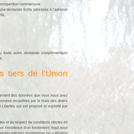
e prospection commerciale.
d’une demande écrite adressée à l’adresse
NIL.
ou toute autre demande complémentaire
e.
s tiers de l’Union
traitement des données que vous nous avez
nées recueillies par le biais des divers
t Libertés qui est proposé et exploité par
s et du respect de conditions strictes en
 sur l’existence d’un fondement légal pour
 règles internes d’entreprise (ou « Binding