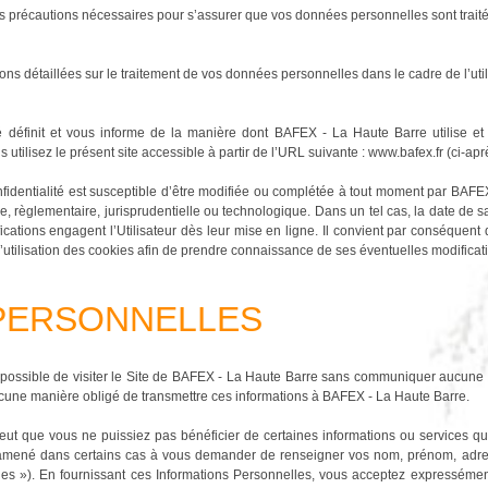
 précautions nécessaires pour s’assurer que vos données personnelles sont traitée
ns détaillées sur le traitement de vos données personnelles dans le cadre de l’utilis
ité définit et vous informe de la manière dont BAFEX - La Haute Barre utilise e
 utilisez le présent site accessible à partir de l’URL suivante : www.bafex.fr (ci-aprè
confidentialité est susceptible d’être modifiée ou complétée à tout moment par BA
ve, règlementaire, jurisprudentielle ou technologique. Dans un tel cas, la date de s
ications engagent l’Utilisateur dès leur mise en ligne. Il convient par conséquent 
 d’utilisation des cookies afin de prendre connaissance de ses éventuelles modificat
 PERSONNELLES
 possible de visiter le Site de BAFEX - La Haute Barre sans communiquer aucune 
cune manière obligé de transmettre ces informations à BAFEX - La Haute Barre.
eut que vous ne puissiez pas bénéficier de certaines informations ou services qu
mené dans certains cas à vous demander de renseigner vos nom, prénom, adresse
es »). En fournissant ces Informations Personnelles, vous acceptez expressément