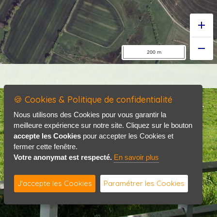
🍪 Cookies & Politique de confidentialité
Accueil
Mentions légales
Nous utilisons des Cookies pour vous garantir la
meilleure expérience sur notre site. Cliquez sur le bouton
Politique de confidentialité
accepte les Cookies
pour accepter les Cookies et
Contact / Plan
fermer cette fenêtre.
Votre anonymat est respecté.
En savoir plus
J'accepte les Cookies
Paramétrer les Cookies