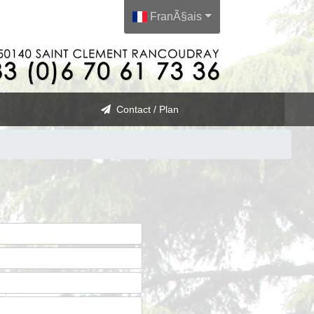
FranÃ§ais
Contact / Plan