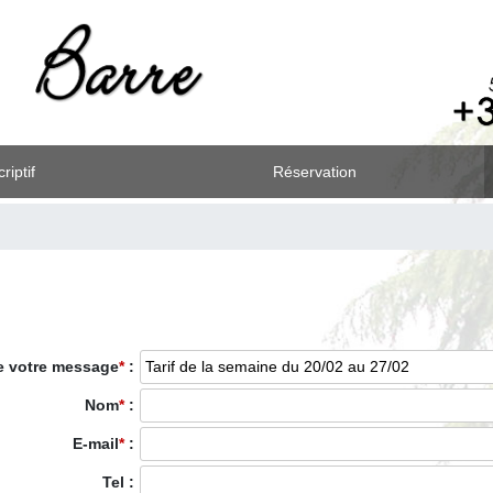
riptif
Réservation
e votre message
*
:
Nom
*
:
E-mail
*
:
Tel :