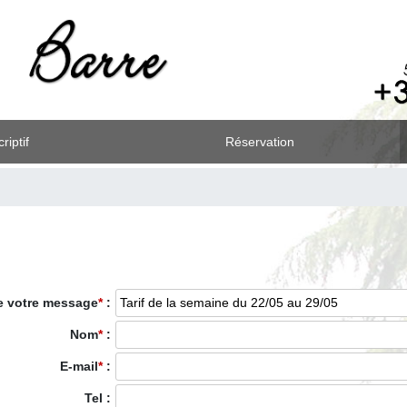
riptif
Réservation
e votre message
*
:
Nom
*
:
E-mail
*
:
Tel :