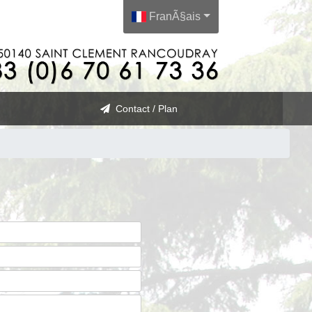
FranÃ§ais
Contact / Plan