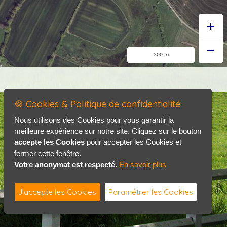
🍪 Cookies & Politique de confidentialité
Accueil
Mentions légales
Nous utilisons des Cookies pour vous garantir la
meilleure expérience sur notre site. Cliquez sur le bouton
Politique de confidentialité
accepte les Cookies
pour accepter les Cookies et
Contact / Plan
fermer cette fenêtre.
Votre anonymat est respecté.
En savoir plus
J'accepte les Cookies
Paramétrer les Cookies