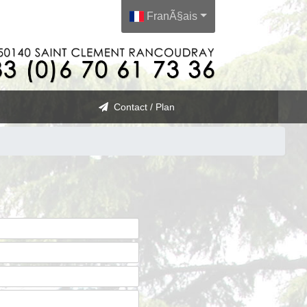
FranÃ§ais
Contact / Plan