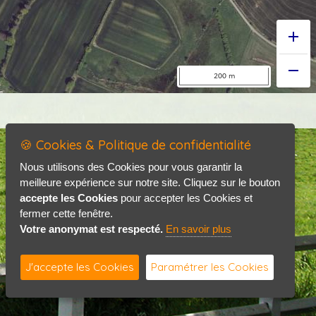
🍪 Cookies & Politique de confidentialité
Accueil
Mentions légales
Nous utilisons des Cookies pour vous garantir la
meilleure expérience sur notre site. Cliquez sur le bouton
Politique de confidentialité
accepte les Cookies
pour accepter les Cookies et
Contact / Plan
fermer cette fenêtre.
Votre anonymat est respecté.
En savoir plus
J'accepte les Cookies
Paramétrer les Cookies