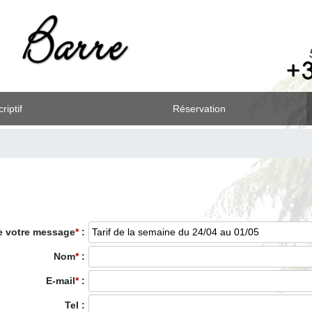
riptif
Réservation
e votre message
*
:
Nom
*
:
E-mail
*
:
Tel :